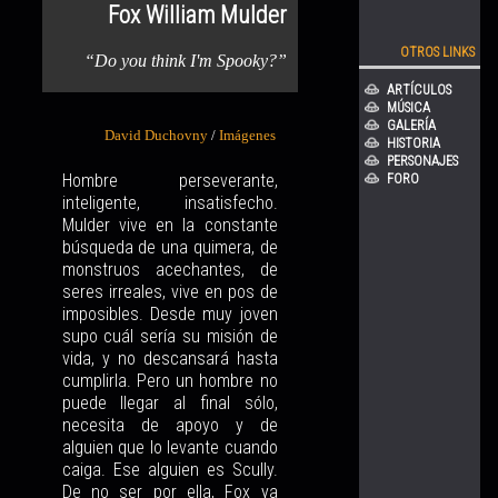
Fox William Mulder
OTROS LINKS
“Do you think I'm Spooky?”
ARTÍCULOS
MÚSICA
GALERÍA
David Duchovny
/
Imágenes
HISTORIA
PERSONAJES
Hombre perseverante,
FORO
inteligente, insatisfecho.
Mulder vive en la constante
búsqueda de una quimera, de
monstruos acechantes, de
seres irreales, vive en pos de
imposibles. Desde muy joven
supo cuál sería su misión de
vida, y no descansará hasta
cumplirla. Pero un hombre no
puede llegar al final sólo,
necesita de apoyo y de
alguien que lo levante cuando
caiga. Ese alguien es Scully.
De no ser por ella, Fox ya