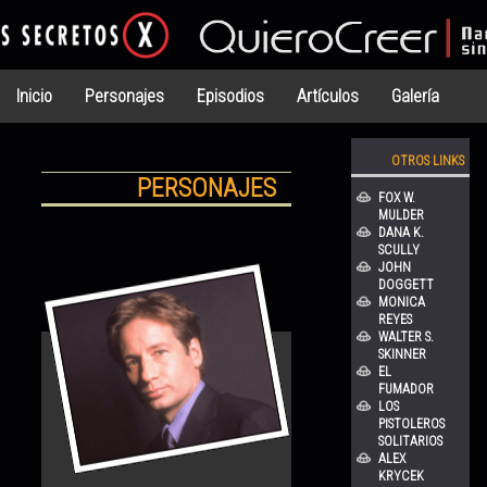
Inicio
Personajes
Episodios
Artículos
Galería
OTROS LINKS
PERSONAJES
FOX W.
MULDER
DANA K.
SCULLY
JOHN
DOGGETT
MONICA
REYES
WALTER S.
SKINNER
EL
FUMADOR
LOS
PISTOLEROS
SOLITARIOS
ALEX
KRYCEK