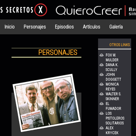
Inicio
Personajes
Episodios
Artículos
Galería
OTROS LINKS
PERSONAJES
FOX W.
MULDER
DANA K.
SCULLY
JOHN
DOGGETT
MONICA
REYES
WALTER S.
SKINNER
EL
FUMADOR
LOS
PISTOLEROS
SOLITARIOS
ALEX
KRYCEK